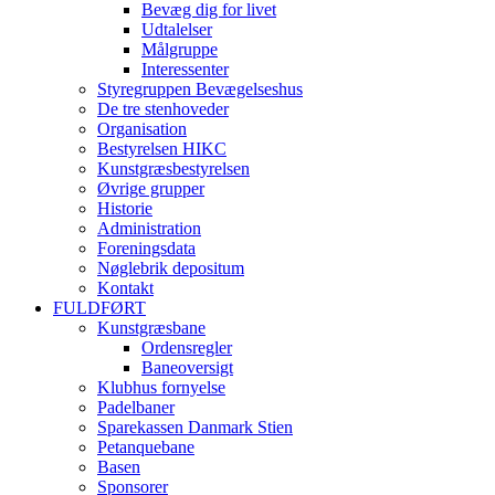
Bevæg dig for livet
Udtalelser
Målgruppe
Interessenter
Styregruppen Bevægelseshus
De tre stenhoveder
Organisation
Bestyrelsen HIKC
Kunstgræsbestyrelsen
Øvrige grupper
Historie
Administration
Foreningsdata
Nøglebrik depositum
Kontakt
FULDFØRT
Kunstgræsbane
Ordensregler
Baneoversigt
Klubhus fornyelse
Padelbaner
Sparekassen Danmark Stien
Petanquebane
Basen
Sponsorer