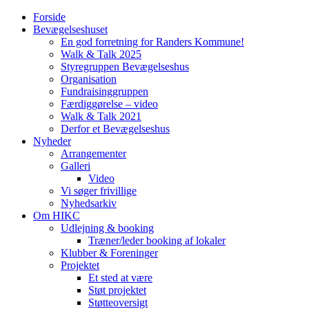
Forside
Bevægelseshuset
En god forretning for Randers Kommune!
Walk & Talk 2025
Styregruppen Bevægelseshus
Organisation
Fundraisinggruppen
Færdiggørelse – video
Walk & Talk 2021
Derfor et Bevægelseshus
Nyheder
Arrangementer
Galleri
Video
Vi søger frivillige
Nyhedsarkiv
Om HIKC
Udlejning & booking
Træner/leder booking af lokaler
Klubber & Foreninger
Projektet
Et sted at være
Støt projektet
Støtteoversigt