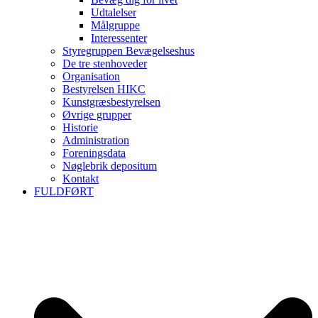
Udtalelser
Målgruppe
Interessenter
Styregruppen Bevægelseshus
De tre stenhoveder
Organisation
Bestyrelsen HIKC
Kunstgræsbestyrelsen
Øvrige grupper
Historie
Administration
Foreningsdata
Nøglebrik depositum
Kontakt
FULDFØRT