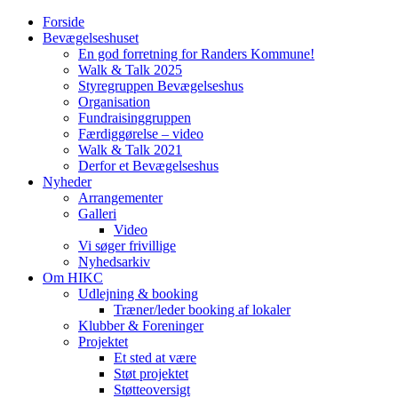
Forside
Bevægelseshuset
En god forretning for Randers Kommune!
Walk & Talk 2025
Styregruppen Bevægelseshus
Organisation
Fundraisinggruppen
Færdiggørelse – video
Walk & Talk 2021
Derfor et Bevægelseshus
Nyheder
Arrangementer
Galleri
Video
Vi søger frivillige
Nyhedsarkiv
Om HIKC
Udlejning & booking
Træner/leder booking af lokaler
Klubber & Foreninger
Projektet
Et sted at være
Støt projektet
Støtteoversigt