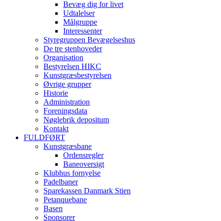
Bevæg dig for livet
Udtalelser
Målgruppe
Interessenter
Styregruppen Bevægelseshus
De tre stenhoveder
Organisation
Bestyrelsen HIKC
Kunstgræsbestyrelsen
Øvrige grupper
Historie
Administration
Foreningsdata
Nøglebrik depositum
Kontakt
FULDFØRT
Kunstgræsbane
Ordensregler
Baneoversigt
Klubhus fornyelse
Padelbaner
Sparekassen Danmark Stien
Petanquebane
Basen
Sponsorer