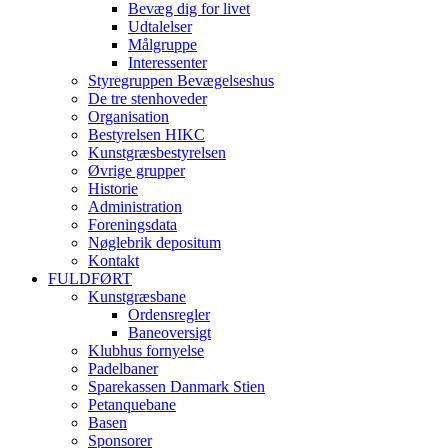
Bevæg dig for livet
Udtalelser
Målgruppe
Interessenter
Styregruppen Bevægelseshus
De tre stenhoveder
Organisation
Bestyrelsen HIKC
Kunstgræsbestyrelsen
Øvrige grupper
Historie
Administration
Foreningsdata
Nøglebrik depositum
Kontakt
FULDFØRT
Kunstgræsbane
Ordensregler
Baneoversigt
Klubhus fornyelse
Padelbaner
Sparekassen Danmark Stien
Petanquebane
Basen
Sponsorer