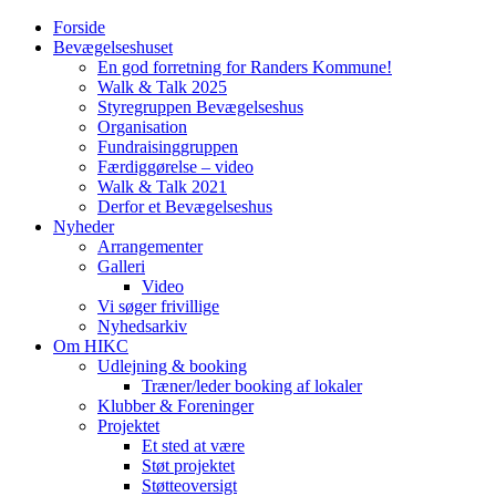
Forside
Bevægelseshuset
En god forretning for Randers Kommune!
Walk & Talk 2025
Styregruppen Bevægelseshus
Organisation
Fundraisinggruppen
Færdiggørelse – video
Walk & Talk 2021
Derfor et Bevægelseshus
Nyheder
Arrangementer
Galleri
Video
Vi søger frivillige
Nyhedsarkiv
Om HIKC
Udlejning & booking
Træner/leder booking af lokaler
Klubber & Foreninger
Projektet
Et sted at være
Støt projektet
Støtteoversigt