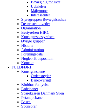
Bevæg dig for livet
Udtalelser
Målgruppe
Interessenter
Styregruppen Bevægelseshus
De tre stenhoveder
Organisation
Bestyrelsen HIKC
Kunstgræsbestyrelsen
Øvrige grupper
Historie
Administration
Foreningsdata
Nøglebrik depositum
Kontakt
FULDFØRT
Kunstgræsbane
Ordensregler
Baneoversigt
Klubhus fornyelse
Padelbaner
Sparekassen Danmark Stien
Petanquebane
Basen
Sponsorer