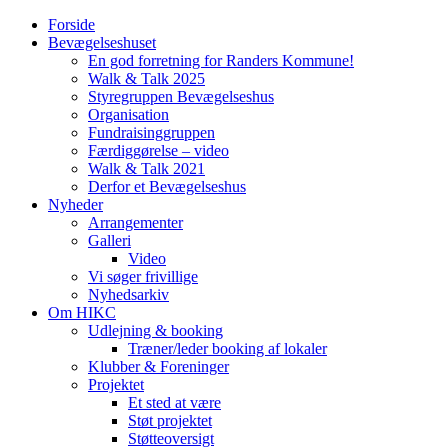
Forside
Bevægelseshuset
En god forretning for Randers Kommune!
Walk & Talk 2025
Styregruppen Bevægelseshus
Organisation
Fundraisinggruppen
Færdiggørelse – video
Walk & Talk 2021
Derfor et Bevægelseshus
Nyheder
Arrangementer
Galleri
Video
Vi søger frivillige
Nyhedsarkiv
Om HIKC
Udlejning & booking
Træner/leder booking af lokaler
Klubber & Foreninger
Projektet
Et sted at være
Støt projektet
Støtteoversigt