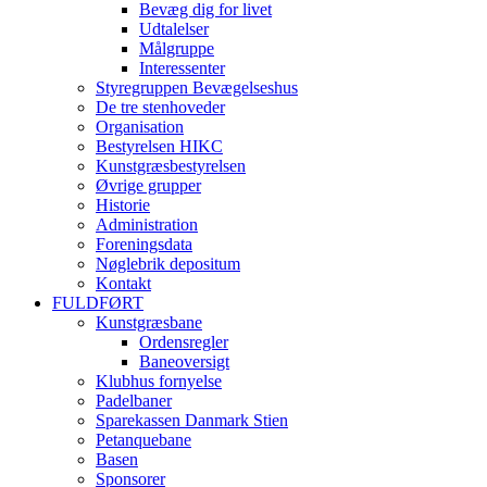
Bevæg dig for livet
Udtalelser
Målgruppe
Interessenter
Styregruppen Bevægelseshus
De tre stenhoveder
Organisation
Bestyrelsen HIKC
Kunstgræsbestyrelsen
Øvrige grupper
Historie
Administration
Foreningsdata
Nøglebrik depositum
Kontakt
FULDFØRT
Kunstgræsbane
Ordensregler
Baneoversigt
Klubhus fornyelse
Padelbaner
Sparekassen Danmark Stien
Petanquebane
Basen
Sponsorer