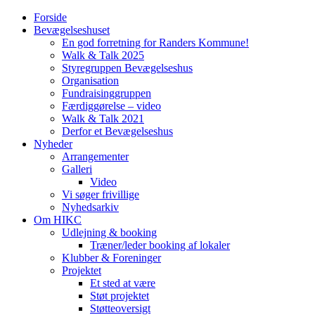
Forside
Bevægelseshuset
En god forretning for Randers Kommune!
Walk & Talk 2025
Styregruppen Bevægelseshus
Organisation
Fundraisinggruppen
Færdiggørelse – video
Walk & Talk 2021
Derfor et Bevægelseshus
Nyheder
Arrangementer
Galleri
Video
Vi søger frivillige
Nyhedsarkiv
Om HIKC
Udlejning & booking
Træner/leder booking af lokaler
Klubber & Foreninger
Projektet
Et sted at være
Støt projektet
Støtteoversigt