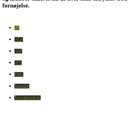
fornøjelse.
All
HGF
HSF
RFS
RMK
Spejder
Torsdagsklub