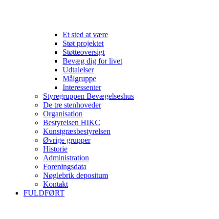
Et sted at være
Støt projektet
Støtteoversigt
Bevæg dig for livet
Udtalelser
Målgruppe
Interessenter
Styregruppen Bevægelseshus
De tre stenhoveder
Organisation
Bestyrelsen HIKC
Kunstgræsbestyrelsen
Øvrige grupper
Historie
Administration
Foreningsdata
Nøglebrik depositum
Kontakt
FULDFØRT