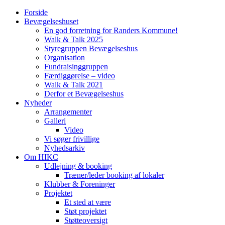
Forside
Bevægelseshuset
En god forretning for Randers Kommune!
Walk & Talk 2025
Styregruppen Bevægelseshus
Organisation
Fundraisinggruppen
Færdiggørelse – video
Walk & Talk 2021
Derfor et Bevægelseshus
Nyheder
Arrangementer
Galleri
Video
Vi søger frivillige
Nyhedsarkiv
Om HIKC
Udlejning & booking
Træner/leder booking af lokaler
Klubber & Foreninger
Projektet
Et sted at være
Støt projektet
Støtteoversigt