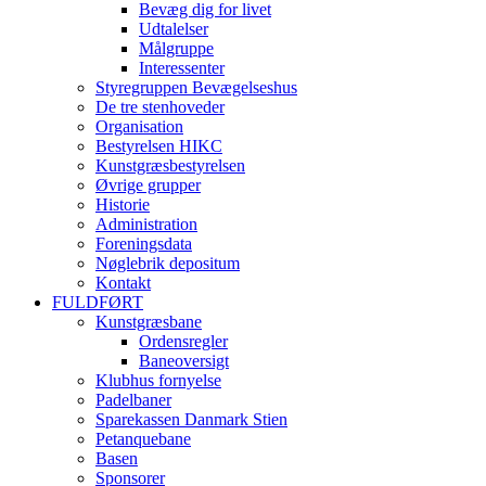
Bevæg dig for livet
Udtalelser
Målgruppe
Interessenter
Styregruppen Bevægelseshus
De tre stenhoveder
Organisation
Bestyrelsen HIKC
Kunstgræsbestyrelsen
Øvrige grupper
Historie
Administration
Foreningsdata
Nøglebrik depositum
Kontakt
FULDFØRT
Kunstgræsbane
Ordensregler
Baneoversigt
Klubhus fornyelse
Padelbaner
Sparekassen Danmark Stien
Petanquebane
Basen
Sponsorer