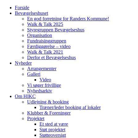
Forside
Bevægelseshuset
En god forretning for Randers Kommune!
Walk & Talk 2025
Styregruppen Bevægelseshus
Organisation
Fundraisinggruppen
Færdiggørelse – video
Walk & Talk 2021
Derfor et Bevægelseshus
Nyheder
Arrangementer
Galleri
Video
Vi søger frivillige
Nyhedsarkiv
Om HIKC
Udlejning & booking
Træner/leder booking af lokaler
Klubber & Foreninger
Projektet
Et sted at være
Støt projektet
Støtteoversigt