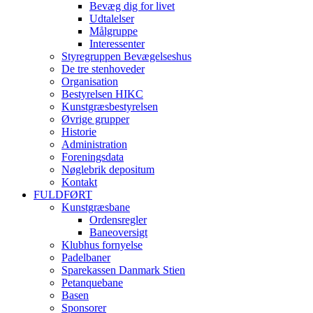
Bevæg dig for livet
Udtalelser
Målgruppe
Interessenter
Styregruppen Bevægelseshus
De tre stenhoveder
Organisation
Bestyrelsen HIKC
Kunstgræsbestyrelsen
Øvrige grupper
Historie
Administration
Foreningsdata
Nøglebrik depositum
Kontakt
FULDFØRT
Kunstgræsbane
Ordensregler
Baneoversigt
Klubhus fornyelse
Padelbaner
Sparekassen Danmark Stien
Petanquebane
Basen
Sponsorer