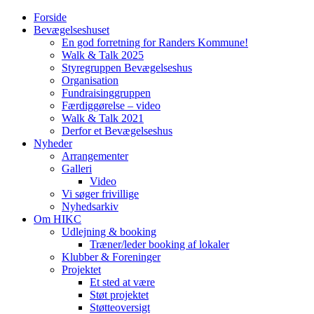
Forside
Bevægelseshuset
En god forretning for Randers Kommune!
Walk & Talk 2025
Styregruppen Bevægelseshus
Organisation
Fundraisinggruppen
Færdiggørelse – video
Walk & Talk 2021
Derfor et Bevægelseshus
Nyheder
Arrangementer
Galleri
Video
Vi søger frivillige
Nyhedsarkiv
Om HIKC
Udlejning & booking
Træner/leder booking af lokaler
Klubber & Foreninger
Projektet
Et sted at være
Støt projektet
Støtteoversigt