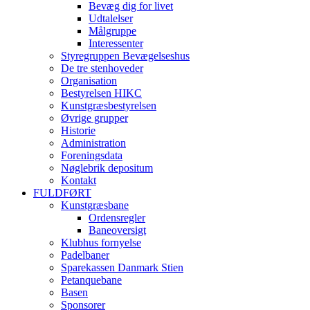
Bevæg dig for livet
Udtalelser
Målgruppe
Interessenter
Styregruppen Bevægelseshus
De tre stenhoveder
Organisation
Bestyrelsen HIKC
Kunstgræsbestyrelsen
Øvrige grupper
Historie
Administration
Foreningsdata
Nøglebrik depositum
Kontakt
FULDFØRT
Kunstgræsbane
Ordensregler
Baneoversigt
Klubhus fornyelse
Padelbaner
Sparekassen Danmark Stien
Petanquebane
Basen
Sponsorer