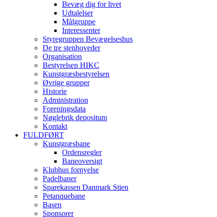
Bevæg dig for livet
Udtalelser
Målgruppe
Interessenter
Styregruppen Bevægelseshus
De tre stenhoveder
Organisation
Bestyrelsen HIKC
Kunstgræsbestyrelsen
Øvrige grupper
Historie
Administration
Foreningsdata
Nøglebrik depositum
Kontakt
FULDFØRT
Kunstgræsbane
Ordensregler
Baneoversigt
Klubhus fornyelse
Padelbaner
Sparekassen Danmark Stien
Petanquebane
Basen
Sponsorer