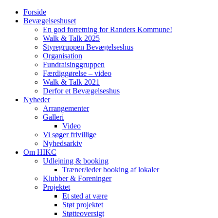
Forside
Bevægelseshuset
En god forretning for Randers Kommune!
Walk & Talk 2025
Styregruppen Bevægelseshus
Organisation
Fundraisinggruppen
Færdiggørelse – video
Walk & Talk 2021
Derfor et Bevægelseshus
Nyheder
Arrangementer
Galleri
Video
Vi søger frivillige
Nyhedsarkiv
Om HIKC
Udlejning & booking
Træner/leder booking af lokaler
Klubber & Foreninger
Projektet
Et sted at være
Støt projektet
Støtteoversigt