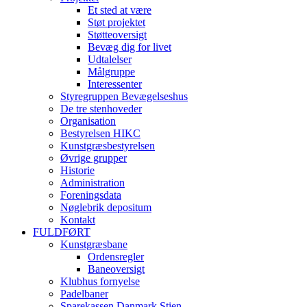
Et sted at være
Støt projektet
Støtteoversigt
Bevæg dig for livet
Udtalelser
Målgruppe
Interessenter
Styregruppen Bevægelseshus
De tre stenhoveder
Organisation
Bestyrelsen HIKC
Kunstgræsbestyrelsen
Øvrige grupper
Historie
Administration
Foreningsdata
Nøglebrik depositum
Kontakt
FULDFØRT
Kunstgræsbane
Ordensregler
Baneoversigt
Klubhus fornyelse
Padelbaner
Sparekassen Danmark Stien