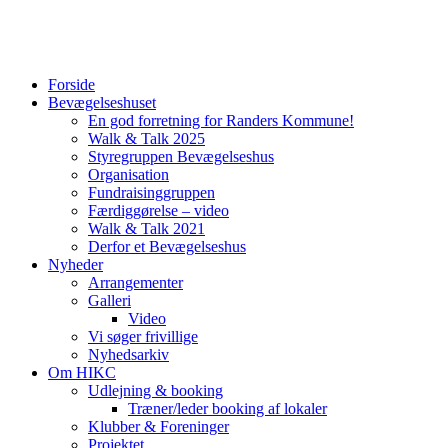
Forside
Bevægelseshuset
En god forretning for Randers Kommune!
Walk & Talk 2025
Styregruppen Bevægelseshus
Organisation
Fundraisinggruppen
Færdiggørelse – video
Walk & Talk 2021
Derfor et Bevægelseshus
Nyheder
Arrangementer
Galleri
Video
Vi søger frivillige
Nyhedsarkiv
Om HIKC
Udlejning & booking
Træner/leder booking af lokaler
Klubber & Foreninger
Projektet