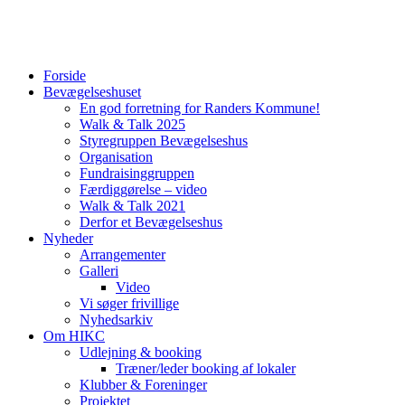
Forside
Bevægelseshuset
En god forretning for Randers Kommune!
Walk & Talk 2025
Styregruppen Bevægelseshus
Organisation
Fundraisinggruppen
Færdiggørelse – video
Walk & Talk 2021
Derfor et Bevægelseshus
Nyheder
Arrangementer
Galleri
Video
Vi søger frivillige
Nyhedsarkiv
Om HIKC
Udlejning & booking
Træner/leder booking af lokaler
Klubber & Foreninger
Projektet