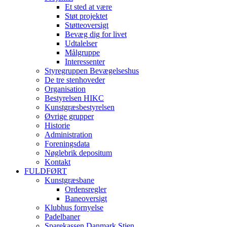
Et sted at være
Støt projektet
Støtteoversigt
Bevæg dig for livet
Udtalelser
Målgruppe
Interessenter
Styregruppen Bevægelseshus
De tre stenhoveder
Organisation
Bestyrelsen HIKC
Kunstgræsbestyrelsen
Øvrige grupper
Historie
Administration
Foreningsdata
Nøglebrik depositum
Kontakt
FULDFØRT
Kunstgræsbane
Ordensregler
Baneoversigt
Klubhus fornyelse
Padelbaner
Sparekassen Danmark Stien