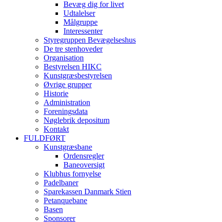
Bevæg dig for livet
Udtalelser
Målgruppe
Interessenter
Styregruppen Bevægelseshus
De tre stenhoveder
Organisation
Bestyrelsen HIKC
Kunstgræsbestyrelsen
Øvrige grupper
Historie
Administration
Foreningsdata
Nøglebrik depositum
Kontakt
FULDFØRT
Kunstgræsbane
Ordensregler
Baneoversigt
Klubhus fornyelse
Padelbaner
Sparekassen Danmark Stien
Petanquebane
Basen
Sponsorer