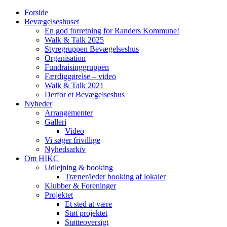
Forside
Bevægelseshuset
En god forretning for Randers Kommune!
Walk & Talk 2025
Styregruppen Bevægelseshus
Organisation
Fundraisinggruppen
Færdiggørelse – video
Walk & Talk 2021
Derfor et Bevægelseshus
Nyheder
Arrangementer
Galleri
Video
Vi søger frivillige
Nyhedsarkiv
Om HIKC
Udlejning & booking
Træner/leder booking af lokaler
Klubber & Foreninger
Projektet
Et sted at være
Støt projektet
Støtteoversigt