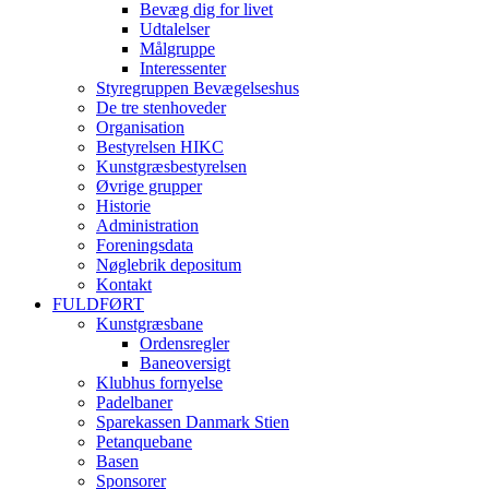
Bevæg dig for livet
Udtalelser
Målgruppe
Interessenter
Styregruppen Bevægelseshus
De tre stenhoveder
Organisation
Bestyrelsen HIKC
Kunstgræsbestyrelsen
Øvrige grupper
Historie
Administration
Foreningsdata
Nøglebrik depositum
Kontakt
FULDFØRT
Kunstgræsbane
Ordensregler
Baneoversigt
Klubhus fornyelse
Padelbaner
Sparekassen Danmark Stien
Petanquebane
Basen
Sponsorer