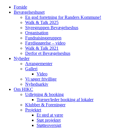
Forside
Bevægelseshuset
En god forretning for Randers Kommune!
Walk & Talk 2025
Styregruppen Bevægelseshus
Organisation
Fundraisinggruppen
Færdiggørelse – video
Walk & Talk 2021
Derfor et Bevægelseshus
Nyheder
Arrangementer
Galleri
Video
Vi søger frivillige
Nyhedsarkiv
Om HIKC
Udlejning & booking
Træner/leder booking af lokaler
Klubber & Foreninger
Projektet
Et sted at være
Støt projektet
Støtteoversigt