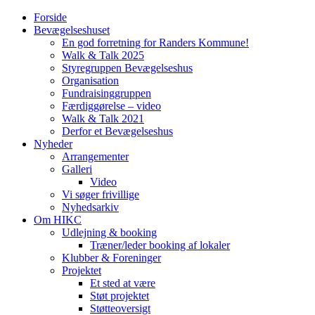
Forside
Bevægelseshuset
En god forretning for Randers Kommune!
Walk & Talk 2025
Styregruppen Bevægelseshus
Organisation
Fundraisinggruppen
Færdiggørelse – video
Walk & Talk 2021
Derfor et Bevægelseshus
Nyheder
Arrangementer
Galleri
Video
Vi søger frivillige
Nyhedsarkiv
Om HIKC
Udlejning & booking
Træner/leder booking af lokaler
Klubber & Foreninger
Projektet
Et sted at være
Støt projektet
Støtteoversigt