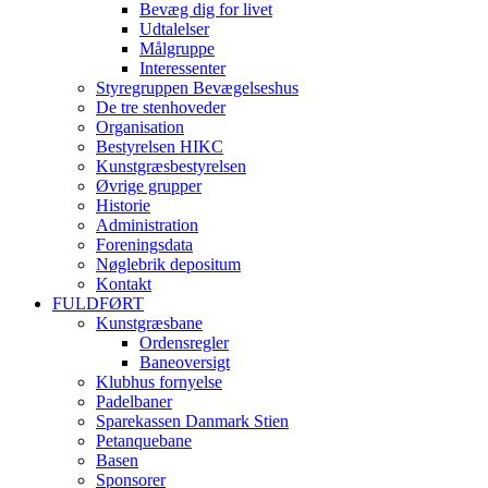
Bevæg dig for livet
Udtalelser
Målgruppe
Interessenter
Styregruppen Bevægelseshus
De tre stenhoveder
Organisation
Bestyrelsen HIKC
Kunstgræsbestyrelsen
Øvrige grupper
Historie
Administration
Foreningsdata
Nøglebrik depositum
Kontakt
FULDFØRT
Kunstgræsbane
Ordensregler
Baneoversigt
Klubhus fornyelse
Padelbaner
Sparekassen Danmark Stien
Petanquebane
Basen
Sponsorer