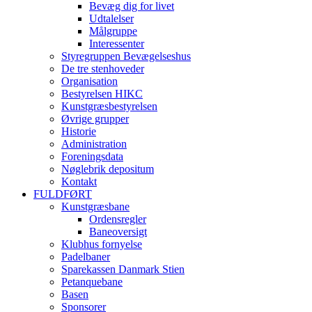
Bevæg dig for livet
Udtalelser
Målgruppe
Interessenter
Styregruppen Bevægelseshus
De tre stenhoveder
Organisation
Bestyrelsen HIKC
Kunstgræsbestyrelsen
Øvrige grupper
Historie
Administration
Foreningsdata
Nøglebrik depositum
Kontakt
FULDFØRT
Kunstgræsbane
Ordensregler
Baneoversigt
Klubhus fornyelse
Padelbaner
Sparekassen Danmark Stien
Petanquebane
Basen
Sponsorer