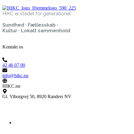
HIKC er stedet for generationer.
Sundhed · Fællesskab ·
Kultur · Lokalt sammenhold
Kontakt os
42 46 07 00
info@hikc.nu
HIKC.nu
Gl. Viborgvej 50, 8920 Randers NV