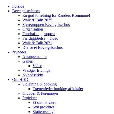
Forside
Bevægelseshuset
En god forretning for Randers Kommune!
Walk & Talk 2025
Styregruppen Bevægelseshus
Organisation
Fundraisinggruppen
Færdiggørelse – video
Walk & Talk 2021
Derfor et Bevægelseshus
Nyheder
Arrangementer
Galleri
Video
Vi søger frivillige
Nyhedsarkiv
Om HIKC
Udlejning & booking
Træner/leder booking af lokaler
Klubber & Foreninger
Projektet
Et sted at være
Støt projektet
Støtteoversigt