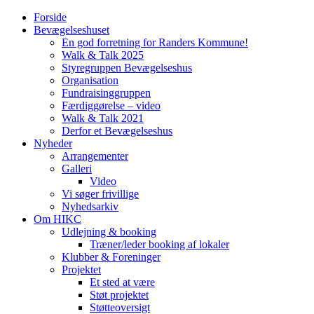
Forside
Bevægelseshuset
En god forretning for Randers Kommune!
Walk & Talk 2025
Styregruppen Bevægelseshus
Organisation
Fundraisinggruppen
Færdiggørelse – video
Walk & Talk 2021
Derfor et Bevægelseshus
Nyheder
Arrangementer
Galleri
Video
Vi søger frivillige
Nyhedsarkiv
Om HIKC
Udlejning & booking
Træner/leder booking af lokaler
Klubber & Foreninger
Projektet
Et sted at være
Støt projektet
Støtteoversigt