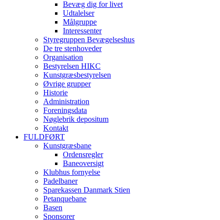
Bevæg dig for livet
Udtalelser
Målgruppe
Interessenter
Styregruppen Bevægelseshus
De tre stenhoveder
Organisation
Bestyrelsen HIKC
Kunstgræsbestyrelsen
Øvrige grupper
Historie
Administration
Foreningsdata
Nøglebrik depositum
Kontakt
FULDFØRT
Kunstgræsbane
Ordensregler
Baneoversigt
Klubhus fornyelse
Padelbaner
Sparekassen Danmark Stien
Petanquebane
Basen
Sponsorer