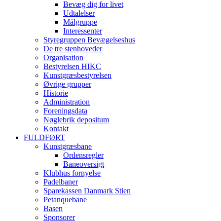
Bevæg dig for livet
Udtalelser
Målgruppe
Interessenter
Styregruppen Bevægelseshus
De tre stenhoveder
Organisation
Bestyrelsen HIKC
Kunstgræsbestyrelsen
Øvrige grupper
Historie
Administration
Foreningsdata
Nøglebrik depositum
Kontakt
FULDFØRT
Kunstgræsbane
Ordensregler
Baneoversigt
Klubhus fornyelse
Padelbaner
Sparekassen Danmark Stien
Petanquebane
Basen
Sponsorer