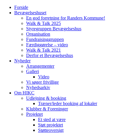
Forside
Bevægelseshuset
En god forretning for Randers Kommune!
Walk & Talk 2025
Styregruppen Bevægelseshus
Organisation
Fundraisinggruppen
Færdiggørelse – video
Walk & Talk 2021
Derfor et Bevægelseshus
Nyheder
Arrangementer
Galleri
Video
Vi søger frivillige
Nyhedsarkiv
Om HIKC
Udlejning & booking
Træner/leder booking af lokaler
Klubber & Foreninger
Projektet
Et sted at være
Støt projektet
Støtteoversigt