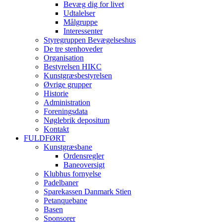
Bevæg dig for livet
Udtalelser
Målgruppe
Interessenter
Styregruppen Bevægelseshus
De tre stenhoveder
Organisation
Bestyrelsen HIKC
Kunstgræsbestyrelsen
Øvrige grupper
Historie
Administration
Foreningsdata
Nøglebrik depositum
Kontakt
FULDFØRT
Kunstgræsbane
Ordensregler
Baneoversigt
Klubhus fornyelse
Padelbaner
Sparekassen Danmark Stien
Petanquebane
Basen
Sponsorer