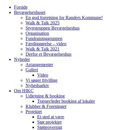
Forside
Bevægelseshuset
En god forretning for Randers Kommune!
Walk & Talk 2025
Styregruppen Bevægelseshus
Organisation
Fundraisinggruppen
Færdiggørelse – video
Walk & Talk 2021
Derfor et Bevægelseshus
Nyheder
Arrangementer
Galleri
Video
Vi søger frivillige
Nyhedsarkiv
Om HIKC
Udlejning & booking
Træner/leder booking af lokaler
Klubber & Foreninger
Projektet
Et sted at være
Støt projektet
Støtteoversigt