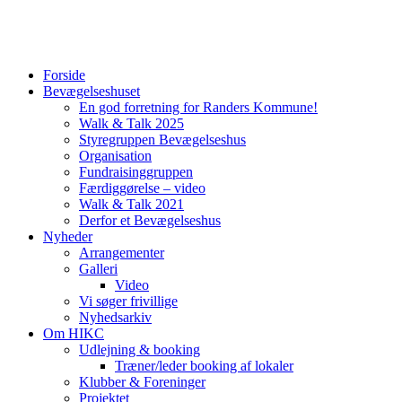
Forside
Bevægelseshuset
En god forretning for Randers Kommune!
Walk & Talk 2025
Styregruppen Bevægelseshus
Organisation
Fundraisinggruppen
Færdiggørelse – video
Walk & Talk 2021
Derfor et Bevægelseshus
Nyheder
Arrangementer
Galleri
Video
Vi søger frivillige
Nyhedsarkiv
Om HIKC
Udlejning & booking
Træner/leder booking af lokaler
Klubber & Foreninger
Projektet