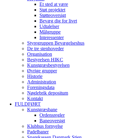
Et sted at være
Støt projektet
Støtteoversigt
Bevæg dig for livet
Udtalelser
Målgruppe
Interessenter
Styregruppen Bevægelseshus
De tre stenhoveder
Organisation
Bestyrelsen HIKC
Kunstgræsbestyrelsen
Øvrige grupper
Historie
Administration
Foreningsdata
Nøglebrik depositum
Kontakt
FULDFØRT
Kunstgræsbane
Ordensregler
Baneoversigt
Klubhus fornyelse
Padelbaner
Sparekassen Danmark Stien