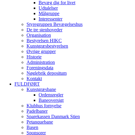
Bevæg dig for livet
Udtalelser
Målgruppe
Interessenter
Styregruppen Bevægelseshus
De tre stenhoveder
Organisation
Bestyrelsen HIKC
Kunstgræsbestyrelsen
Øvrige grupper
Historie
Administration
Foreningsdata
Nøglebrik depositum
Kontakt
FULDFØRT
Kunstgræsbane
Ordensregler
Baneoversigt
Klubhus fornyelse
Padelbaner
Sparekassen Danmark Stien
Petanquebane
Basen
Sponsorer