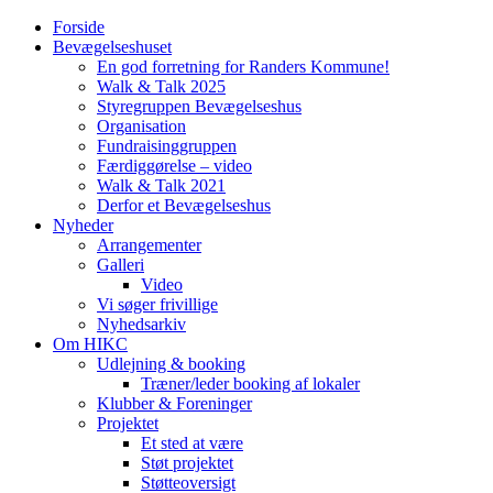
Forside
Bevægelseshuset
En god forretning for Randers Kommune!
Walk & Talk 2025
Styregruppen Bevægelseshus
Organisation
Fundraisinggruppen
Færdiggørelse – video
Walk & Talk 2021
Derfor et Bevægelseshus
Nyheder
Arrangementer
Galleri
Video
Vi søger frivillige
Nyhedsarkiv
Om HIKC
Udlejning & booking
Træner/leder booking af lokaler
Klubber & Foreninger
Projektet
Et sted at være
Støt projektet
Støtteoversigt