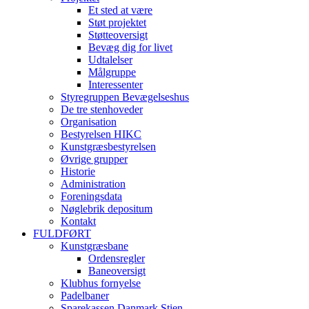
Et sted at være
Støt projektet
Støtteoversigt
Bevæg dig for livet
Udtalelser
Målgruppe
Interessenter
Styregruppen Bevægelseshus
De tre stenhoveder
Organisation
Bestyrelsen HIKC
Kunstgræsbestyrelsen
Øvrige grupper
Historie
Administration
Foreningsdata
Nøglebrik depositum
Kontakt
FULDFØRT
Kunstgræsbane
Ordensregler
Baneoversigt
Klubhus fornyelse
Padelbaner
Sparekassen Danmark Stien