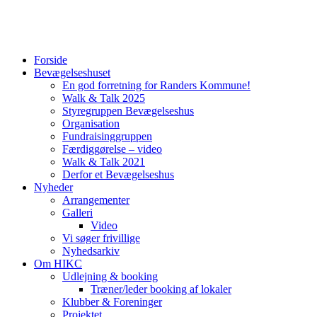
Forside
Bevægelseshuset
En god forretning for Randers Kommune!
Walk & Talk 2025
Styregruppen Bevægelseshus
Organisation
Fundraisinggruppen
Færdiggørelse – video
Walk & Talk 2021
Derfor et Bevægelseshus
Nyheder
Arrangementer
Galleri
Video
Vi søger frivillige
Nyhedsarkiv
Om HIKC
Udlejning & booking
Træner/leder booking af lokaler
Klubber & Foreninger
Projektet