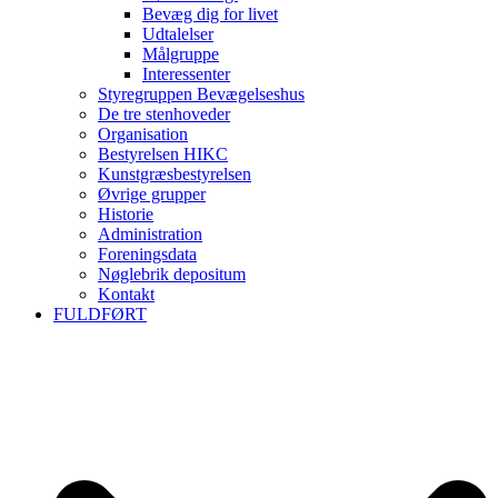
Bevæg dig for livet
Udtalelser
Målgruppe
Interessenter
Styregruppen Bevægelseshus
De tre stenhoveder
Organisation
Bestyrelsen HIKC
Kunstgræsbestyrelsen
Øvrige grupper
Historie
Administration
Foreningsdata
Nøglebrik depositum
Kontakt
FULDFØRT