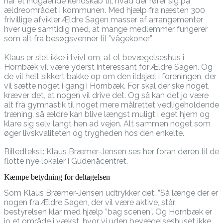
Et bevægelseshus i Hornbæk vil helt klart give flere muligheder og
øget livskvalitet.
Den sidste dag, inden Ældre Sagen fik udleveret nøglerne
til deres nye domicil i Gudenåcentret i Randers, mødte vi
Klaus Bræmer-Jensen i Rotaryhuset, hvor de hidtil har
holdt til. Klaus er formand for Ældre Sagen i Randers og
har et indgående kendskab til, hvad der rører sig på
ældreområdet i kommunen. Med hjælp fra næsten 300
frivillige afvikler Ældre Sagen masser af arrangementer
hver uge samtidig med, at mange medlemmer fungerer
som alt fra besøgsvenner til ”vågekoner”.