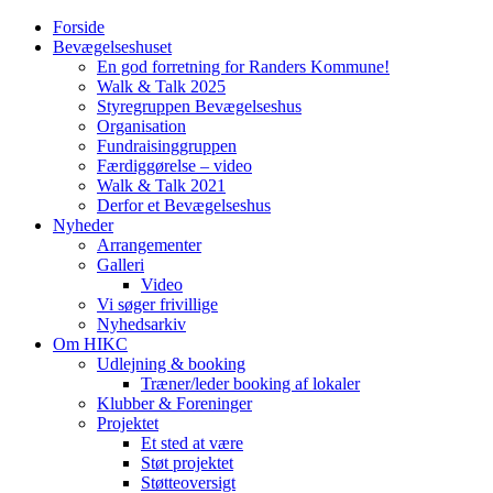
Forside
Bevægelseshuset
En god forretning for Randers Kommune!
Walk & Talk 2025
Styregruppen Bevægelseshus
Organisation
Fundraisinggruppen
Færdiggørelse – video
Walk & Talk 2021
Derfor et Bevægelseshus
Nyheder
Arrangementer
Galleri
Video
Vi søger frivillige
Nyhedsarkiv
Om HIKC
Udlejning & booking
Træner/leder booking af lokaler
Klubber & Foreninger
Projektet
Et sted at være
Støt projektet
Støtteoversigt