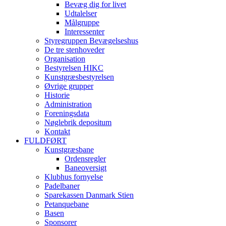
Bevæg dig for livet
Udtalelser
Målgruppe
Interessenter
Styregruppen Bevægelseshus
De tre stenhoveder
Organisation
Bestyrelsen HIKC
Kunstgræsbestyrelsen
Øvrige grupper
Historie
Administration
Foreningsdata
Nøglebrik depositum
Kontakt
FULDFØRT
Kunstgræsbane
Ordensregler
Baneoversigt
Klubhus fornyelse
Padelbaner
Sparekassen Danmark Stien
Petanquebane
Basen
Sponsorer