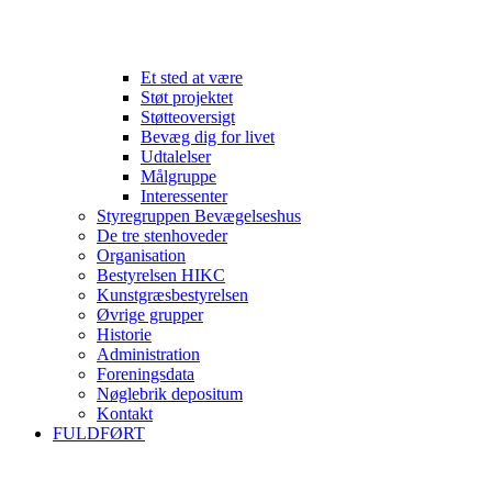
Et sted at være
Støt projektet
Støtteoversigt
Bevæg dig for livet
Udtalelser
Målgruppe
Interessenter
Styregruppen Bevægelseshus
De tre stenhoveder
Organisation
Bestyrelsen HIKC
Kunstgræsbestyrelsen
Øvrige grupper
Historie
Administration
Foreningsdata
Nøglebrik depositum
Kontakt
FULDFØRT