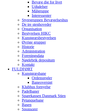
Bevæg dig for livet
Udtalelser
Målgruppe
Interessenter
Styregruppen Bevægelseshus
De tre stenhoveder
Organisation
Bestyrelsen HIKC
Kunstgræsbestyrelsen
Øvrige grupper
Historie
Administration
Foreningsdata
Nøglebrik depositum
Kontakt
FULDFØRT
Kunstgræsbane
Ordensregler
Baneoversigt
Klubhus fornyelse
Padelbaner
Sparekassen Danmark Stien
Petanquebane
Basen
Sponsorer