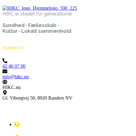
HIKC er stedet for generationer.
Sundhed · Fællesskab ·
Kultur · Lokalt sammenhold
Kontakt os
42 46 07 00
info@hikc.nu
HIKC.nu
Gl. Viborgvej 50, 8920 Randers NV