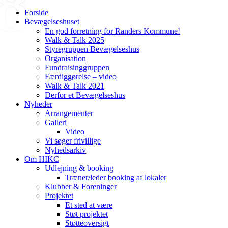
1
2
3
4
5
6
7
8
Forside
Bevægelseshuset
En god forretning for Randers Kommune!
Walk & Talk 2025
Styregruppen Bevægelseshus
Organisation
Fundraisinggruppen
Færdiggørelse – video
Walk & Talk 2021
Derfor et Bevægelseshus
Nyheder
Arrangementer
Galleri
Video
Vi søger frivillige
Nyhedsarkiv
Om HIKC
Udlejning & booking
Træner/leder booking af lokaler
Klubber & Foreninger
Projektet
Et sted at være
Støt projektet
Støtteoversigt