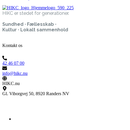
HIKC er stedet for generationer.
Sundhed · Fællesskab ·
Kultur · Lokalt sammenhold
Kontakt os
42 46 07 00
info@hikc.nu
HIKC.nu
Gl. Viborgvej 50, 8920 Randers NV