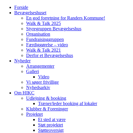
Forside
Bevægelseshuset
En god forretning for Randers Kommune!
Walk & Talk 2025
Styregruppen Bevægelseshus
Organisation
Fundraisinggruppen
Færdiggørelse – video
Walk & Talk 2021
Derfor et Bevægelseshus
Nyheder
Arrangementer
Galleri
Video
Vi søger frivillige
Nyhedsarkiv
Om HIKC
Udlejning & booking
Træner/leder booking af lokaler
Klubber & Foreninger
Projektet
Et sted at være
Støt projektet
Støtteoversigt