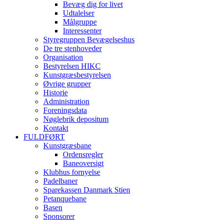
Bevæg dig for livet
Udtalelser
Målgruppe
Interessenter
Styregruppen Bevægelseshus
De tre stenhoveder
Organisation
Bestyrelsen HIKC
Kunstgræsbestyrelsen
Øvrige grupper
Historie
Administration
Foreningsdata
Nøglebrik depositum
Kontakt
FULDFØRT
Kunstgræsbane
Ordensregler
Baneoversigt
Klubhus fornyelse
Padelbaner
Sparekassen Danmark Stien
Petanquebane
Basen
Sponsorer